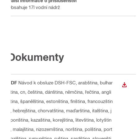
Další informace o příslušenství
Obsahuje 17l vodní nádrž
Dokumenty
PDF
Návod k obsluze DSH-FSC
, arabština, bulhar
STÁHN
ština, cn, čeština, dánština, němčina, řečtina, angli
čtina, španělština, estonština, finština, francouzštin
a, hebrejština, chorvatština, maďarština, italština, j
aponština, kazaština, korejština, litevština, lotyštin
a, malajština, nizozemština, norština, polština, port
ugalština, rumunština, ruština, sardština, slovenšti