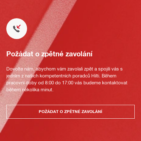
Požádat o zpětné zavolání
Dovolte nám, abychom vám zavolali zpět a spojili vás s
jedním z našich kompetentních poradců Hilti. Během
pracovní doby od 8:00 do 17:00 vás budeme kontaktovat
během několika minut.
POŽÁDAT O ZPĚTNÉ ZAVOLÁNÍ