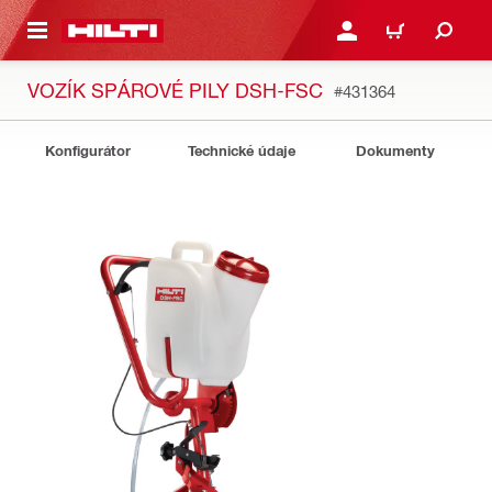
 NA HLAVNÍ OBSAH
PŘIHLÁSIT NEBO ZAREG
KOŠÍK
VOZÍK SPÁROVÉ PILY DSH-FSC
#431364
Konfigurátor
Technické údaje
Dokumenty