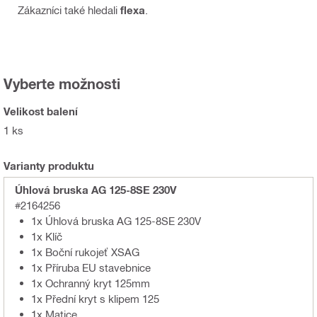
Zákazníci také hledali
flexa
.
Vyberte možnosti
Velikost balení
1 ks
Varianty produktu
Úhlová bruska AG 125-8SE 230V
#2164256
1x Úhlová bruska AG 125-8SE 230V
1x Klíč
1x Boční rukojeť XSAG
1x Příruba EU stavebnice
1x Ochranný kryt 125mm
1x Přední kryt s klipem 125
1x Matice