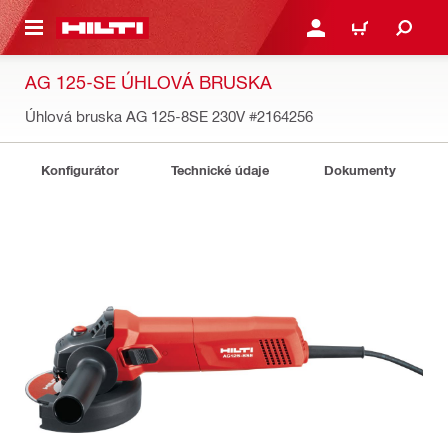
 NA HLAVNÍ OBSAH
PŘIHLÁSIT NEBO ZAREG
KOŠÍK
AG 125-SE ÚHLOVÁ BRUSKA
Úhlová bruska AG 125-8SE 230V
#2164256
Konfigurátor
Technické údaje
Dokumenty