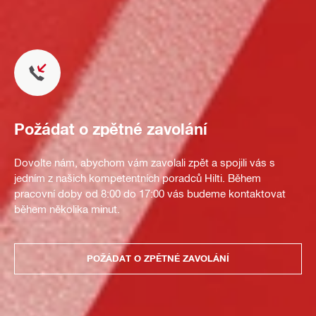
Požádat o zpětné zavolání
Dovolte nám, abychom vám zavolali zpět a spojili vás s
jedním z našich kompetentních poradců Hilti. Během
pracovní doby od 8:00 do 17:00 vás budeme kontaktovat
během několika minut.
POŽÁDAT O ZPĚTNÉ ZAVOLÁNÍ