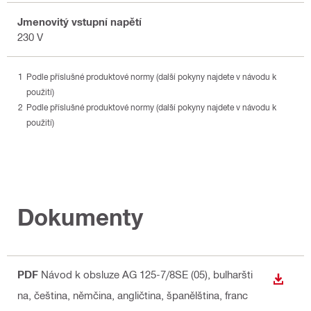
Jmenovitý vstupní napětí
230 V
Podle příslušné produktové normy (další pokyny najdete v návodu k
použití)
Podle příslušné produktové normy (další pokyny najdete v návodu k
použití)
Dokumenty
PDF
Návod k obsluze AG 125-7/8SE (05)
, bulharšti
STÁHN
na, čeština, němčina, angličtina, španělština, franc