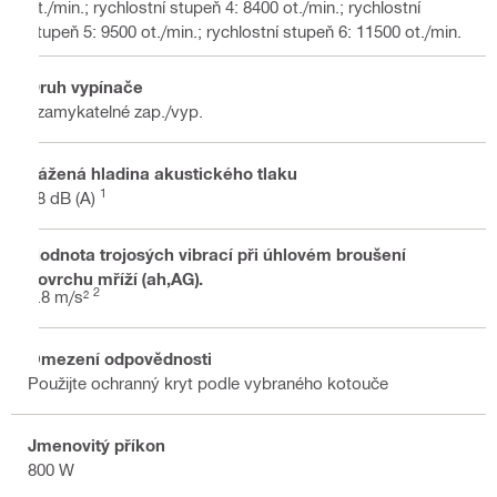
ot./min.; rychlostní stupeň 4: 8400 ot./min.; rychlostní
stupeň 5: 9500 ot./min.; rychlostní stupeň 6: 11500 ot./min.
Druh vypínače
uzamykatelné zap./vyp.
Vážená hladina akustického tlaku
1
88 dB (A)
Hodnota trojosých vibrací při úhlovém broušení
povrchu mříží (ah,AG).
2
4.8 m/s²
Omezení odpovědnosti
Použijte ochranný kryt podle vybraného kotouče
Jmenovitý příkon
800 W