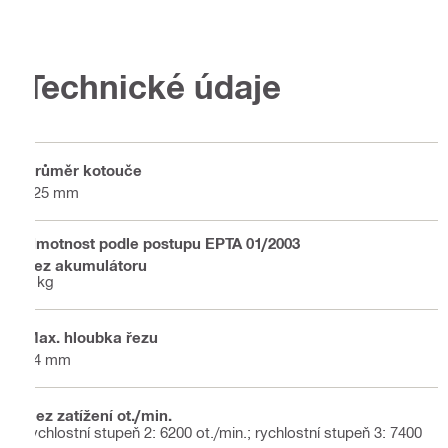
Technické údaje
Průměr kotouče
125 mm
Hmotnost podle postupu EPTA 01/2003
bez akumulátoru
2 kg
Max. hloubka řezu
34 mm
Bez zatížení ot./min.
rychlostní stupeň 2: 6200 ot./min.; rychlostní stupeň 3: 7400