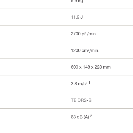
5.9 kg
11.9 J
2700 př./min.
1200 cm³/min.
600 x 148 x 228 mm
1
3.8 m/s²
TE DRS-B
2
88 dB (A)