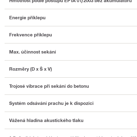
Hmotnost podle postupu EPTA 01/2003 bez akumulátoru
Energie příklepu
Frekvence příklepu
Max. účinnost sekání
Rozměry (D x Š x V)
Trojosé vibrace při sekání do betonu
Systém odsávání prachu je k dispozici
Vážená hladina akustického tlaku