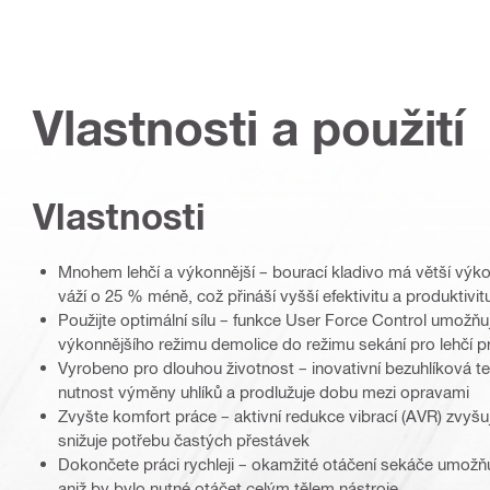
Vlastnosti a použití
Vlastnosti
Mnohem lehčí a výkonnější – bourací kladivo má větší výko
váží o 25 % méně, což přináší vyšší efektivitu a produktivi
Použijte optimální sílu – funkce User Force Control umožňu
výkonnějšího režimu demolice do režimu sekání pro lehčí p
Vyrobeno pro dlouhou životnost – inovativní bezuhlíková t
nutnost výměny uhlíků a prodlužuje dobu mezi opravami
Zvyšte komfort práce – aktivní redukce vibrací (AVR) zvyšu
snižuje potřebu častých přestávek
Dokončete práci rychleji – okamžité otáčení sekáče umožňu
aniž by bylo nutné otáčet celým tělem nástroje