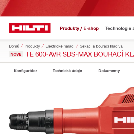
Produkty / E-shop
Technologie 
Domů
Produkty
Elektrické nářadí
Sekací a bourací kladiva
TE 600-AVR SDS-MAX BOURACÍ KL
NOVÉ
Konfigurátor
Technické údaje
Dokumenty