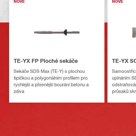
NOVÉ
NOVÉ
TE-YX FP Ploché sekáče
TE-YX SC
Sekáče SDS Max (TE-Y) s plochou
Samoostříc
špičkou a polygonálním profilem pro
upínáním S
rychlejší a přesnější bourání betonu a
odstraňován
zdiva
průsaků skr