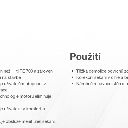
Použití
n než Hilti TE 700 a zároveň
Těžká demolice povrchů zdi
tu na stavbě
Korekční sekání v cihle a 
je uživatelům přepnout z
Náročné renovace stěn a p
ráce
echnologie motoru eliminuje
je uživatelský komfort a
je obsluze měnit úhel sekání,