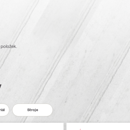
 položek.
y
iál
Stroje