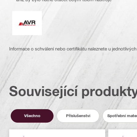
Aktivní omezování vibrací
Informace o schválení nebo certifikátu naleznete u jednotlivých
Související produkt
Všechno
Příslušenství
Spotřební mater