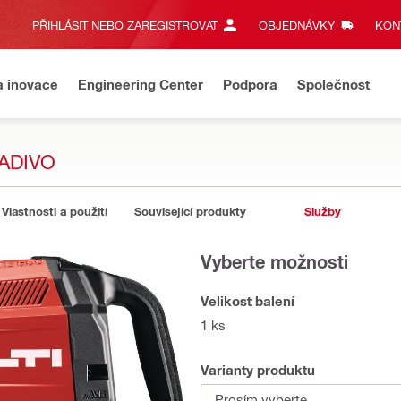
PŘIHLÁSIT NEBO ZAREGISTROVAT
OBJEDNÁVKY
KONT
a inovace
Engineering Center
Podpora
Společnost
ADIVO
Vlastnosti a použití
Související produkty
Služby
Vyberte možnosti
Velikost balení
1 ks
Varianty produktu
Prosím vyberte