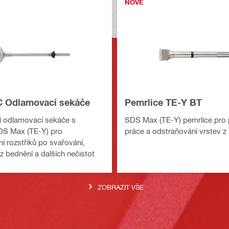
NOVÉ
 Odlamovací sekáče
Pemrlice TE-Y BT
í odlamovací sekáče s
SDS Max (TE-Y) pemrlice pro
DS Max (TE-Y) pro
práce a odstraňování vrstev z
í rozstřiků po svařování,
z bednění a dalších nečistot
ZOBRAZIT VŠE