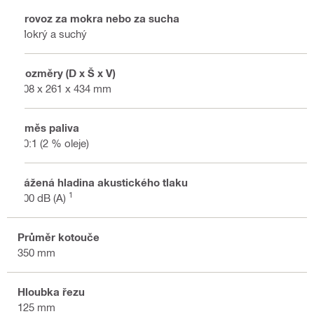
Provoz za mokra nebo za sucha
Mokrý a suchý
Rozměry (D x Š x V)
808 x 261 x 434 mm
Směs paliva
50:1 (2 % oleje)
Vážená hladina akustického tlaku
1
100 dB (A)
Průměr kotouče
350 mm
Hloubka řezu
125 mm