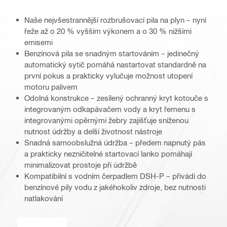
Naše nejvšestrannější rozbrušovací pila na plyn – nyní
řeže až o 20 % vyšším výkonem a o 30 % nižšími
emisemi
Benzínová pila se snadným startováním – jedinečný
automatický sytič pomáhá nastartovat standardně na
první pokus a prakticky vylučuje možnost utopení
motoru palivem
Odolná konstrukce – zesílený ochranný kryt kotouče s
integrovaným odkapávačem vody a kryt řemenu s
integrovanými opěrnými žebry zajišťuje sníženou
nutnost údržby a delší životnost nástroje
Snadná samoobslužná údržba – předem napnutý pás
a prakticky nezničitelné startovací lanko pomáhají
minimalizovat prostoje při údržbě
Kompatibilní s vodním čerpadlem DSH-P – přivádí do
benzínové pily vodu z jakéhokoliv zdroje, bez nutnosti
natlakování
Provoz za mokra nebo za sucha