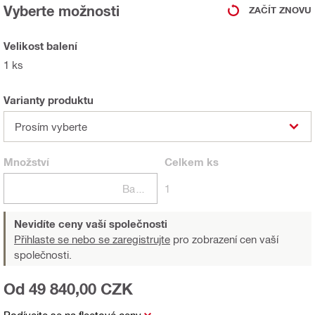
Vyberte možnosti
ZAČÍT ZNOVU
Velikost balení
1 ks
Varianty produktu
Prosím vyberte
Množství
Celkem
ks
Balení
1
Nevidíte ceny vaší společnosti
Přihlaste se nebo se zaregistrujte
pro zobrazení cen vaší
společnosti.
Od 49 840,00 CZK
Podívejte se na fleetové ceny