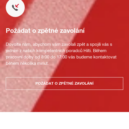
Požádat o zpětné zavolání
Dovolte nám, abychom vám zavolali zpět a spojili vás s
jedním z našich kompetentních poradců Hilti. Během
pracovní doby od 8:00 do 17:00 vás budeme kontaktovat
během několika minut.
POŽÁDAT O ZPĚTNÉ ZAVOLÁNÍ