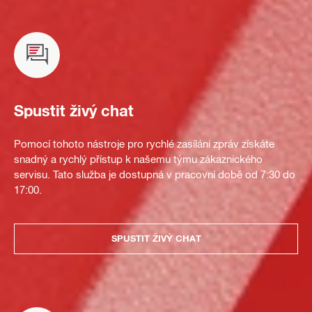
Spustit živý chat
Pomocí tohoto nástroje pro rychlé zasílání zpráv získáte
snadný a rychlý přístup k našemu týmu zákaznického
servisu. Tato služba je dostupná v pracovní době od 7:30 do
17:00.
SPUSTIT ŽIVÝ CHAT