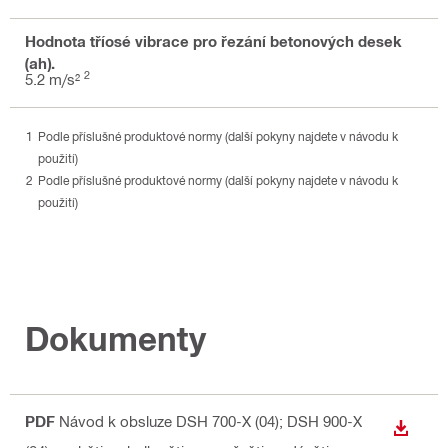
Hodnota tříosé vibrace pro řezání betonových desek
(ah).
2
5.2 m/s²
Podle příslušné produktové normy (další pokyny najdete v návodu k
použití)
Podle příslušné produktové normy (další pokyny najdete v návodu k
použití)
Dokumenty
PDF
Návod k obsluze DSH 700-X (04); DSH 900-X
STÁHN