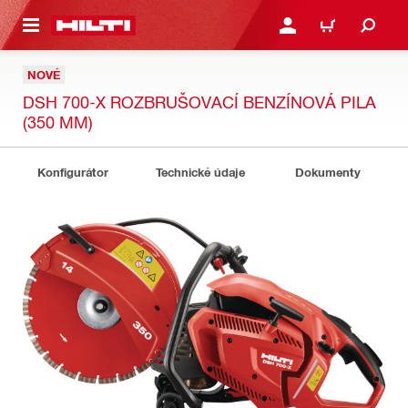
 NA HLAVNÍ OBSAH
PŘIHLÁSIT NEBO ZAREG
KOŠÍK
NOVÉ
DSH 700-X ROZBRUŠOVACÍ BENZÍNOVÁ PILA
(350 MM)
Konfigurátor
Technické údaje
Dokumenty