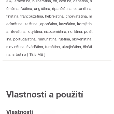
(04)
, arabština, bulharština, cn, čeština, dánština, n
ěmčina, řečtina, angličtina, španělština, estonština,
finština, francouzština, hebrejština, chorvatština, m
aďarština, italština, japonština, kazaština, korejštin
a, litevština, lotyština, nizozemština, norština, polšt
ina, portugalština, rumunština, ruština, slovenština,
slovinština, švédština, turečtina, ukrajinština, čínšti
na, srbština
[ 19.5 MB ]
Vlastnosti a použití
Vlastnosti