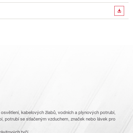
STÁHN
osvětlení, kabelových žlabů, vodních a plynových potrubí,
í, potrubí se stlačeným vzduchem, značek nebo lávek pro
ávitových tyčí