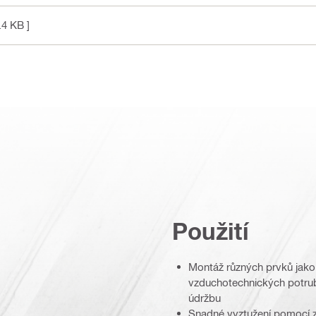
.4 KB ]
Použití
Montáž různých prvků jako 
vzduchotechnických potrub
údržbu
Snadné vyztužení pomocí z