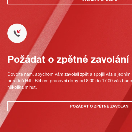
Požádat o zpětné zavolání
Dovolte nám, abychom vám zavolali zpět a spojili vás s jedním
poradců Hilti. Během pracovní doby od 8:00 do 17:00 vás bu
několika minut.
POŽÁDAT O ZPĚTNÉ ZAVOLÁNÍ