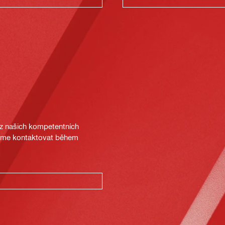
 z našich kompetentních
deme kontaktovat během