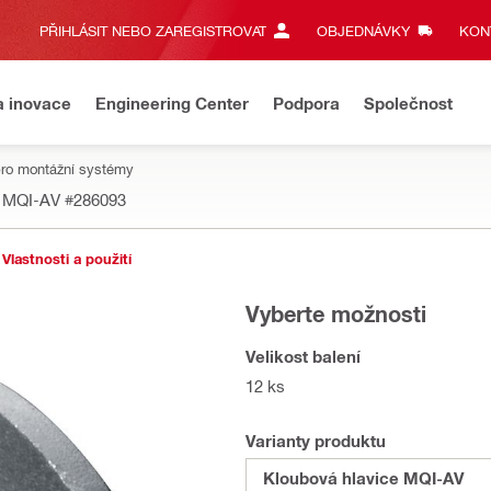
PŘIHLÁSIT NEBO ZAREGISTROVAT
OBJEDNÁVKY
KONT
a inovace
Engineering Center
Podpora
Společnost
pro montážní systémy
e MQI-AV
#286093
Vlastnosti a použití
Vyberte možnosti
Velikost balení
12 ks
Varianty produktu
Kloubová hlavice MQI-AV