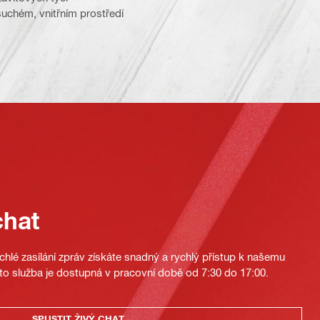
uchém, vnitřním prostředí
chat
hlé zasílání zpráv získáte snadný a rychlý přístup k našemu
to služba je dostupná v pracovní době od 7:30 do 17:00.
SPUSTIT ŽIVÝ CHAT