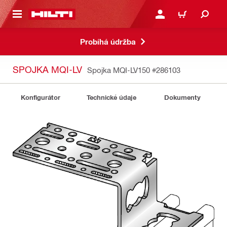
 NA HLAVNÍ OBSAH
PŘIHLÁSIT NEBO ZAREG
KOŠÍK
Probíhá údržba
SPOJKA MQI-LV
Spojka MQI-LV150
#286103
Konfigurátor
Technické údaje
Dokumenty