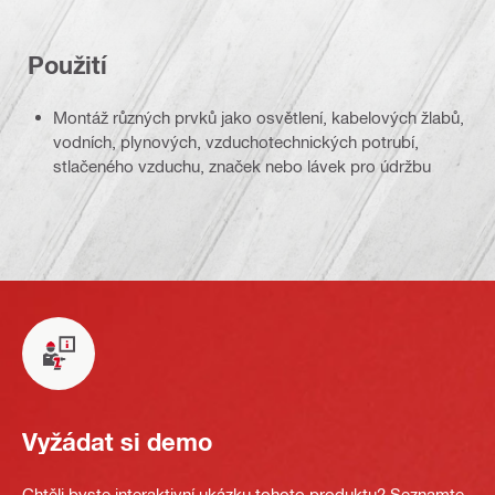
Použití
Montáž různých prvků jako osvětlení, kabelových žlabů,
vodních, plynových, vzduchotechnických potrubí,
stlačeného vzduchu, značek nebo lávek pro údržbu
Vyžádat si demo
Chtěli byste interaktivní ukázku tohoto produktu? Seznamte