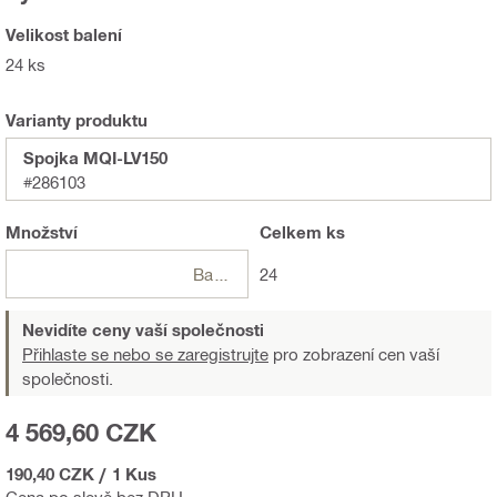
Velikost balení
24 ks
Varianty produktu
Spojka MQI-LV150
#286103
Množství
Celkem
ks
Balení
24
Nevidíte ceny vaší společnosti
Přihlaste se nebo se zaregistrujte
pro zobrazení cen vaší
společnosti.
4 569,60 CZK
190,40 CZK
/
1 Kus
Cena po slevě bez DPH