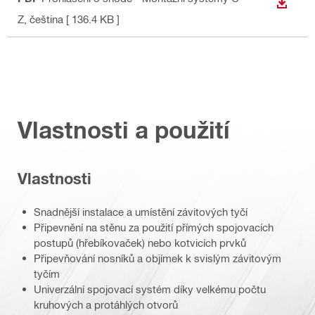
STÁHN
Z
, čeština
[ 136.4 KB ]
Vlastnosti a použití
Vlastnosti
Snadnější instalace a umístění závitových tyčí
Připevnění na stěnu za použití přímých spojovacích
postupů (hřebíkovaček) nebo kotvicích prvků
Připevňování nosníků a objímek k svislým závitovým
tyčím
Univerzální spojovací systém díky velkému počtu
kruhových a protáhlých otvorů