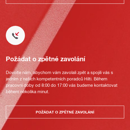
Požádat o zpětné zavolání
Dovolte nám, abychom vám zavolali zpět a spojili vás s
jedním z našich kompetentních poradců Hilti. Během
pracovní doby od 8:00 do 17:00 vás budeme kontaktovat
během několika minut.
POŽÁDAT O ZPĚTNÉ ZAVOLÁNÍ