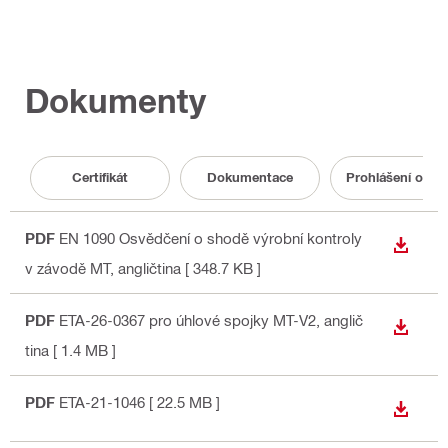
Dokumenty
Certifikát
Dokumentace
Prohlášení o vl
PDF
EN 1090 Osvědčení o shodě výrobní kontroly
STÁHN
v závodě MT
, angličtina
[ 348.7 KB ]
PDF
ETA-26-0367 pro úhlové spojky MT-V2
, anglič
STÁHN
tina
[ 1.4 MB ]
PDF
ETA-21-1046
[ 22.5 MB ]
STÁHN