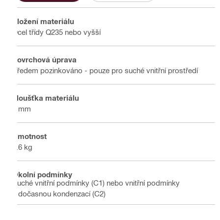
Složení materiálu
Ocel třídy Q235 nebo vyšší
Povrchová úprava
Předem pozinkováno - pouze pro suché vnitřní prostředí
Tloušťka materiálu
4 mm
Hmotnost
0.6 kg
Okolní podmínky
Suché vnitřní podmínky (C1) nebo vnitřní podmínky
s dočasnou kondenzací (C2)