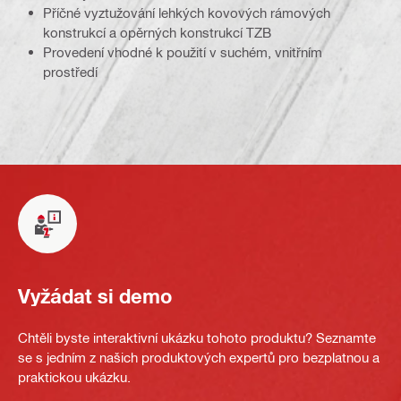
Příčné vyztužování lehkých kovových rámových
konstrukcí a opěrných konstrukcí TZB
Provedení vhodné k použití v suchém, vnitřním
prostředí
Vyžádat si demo
Chtěli byste interaktivní ukázku tohoto produktu? Seznamte
se s jedním z našich produktových expertů pro bezplatnou a
praktickou ukázku.