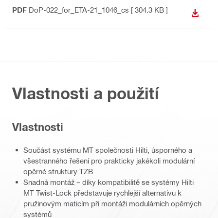
PDF
DoP-022_for_ETA-21_1046_cs
[ 304.3 KB ]
STÁHN
Vlastnosti a použití
Vlastnosti
Součást systému MT společnosti Hilti, úsporného a
všestranného řešení pro prakticky jakékoli modulární
opěrné struktury TZB
Snadná montáž – díky kompatibilitě se systémy Hilti
MT Twist-Lock představuje rychlejší alternativu k
pružinovým maticím při montáži modulárních opěrných
systémů