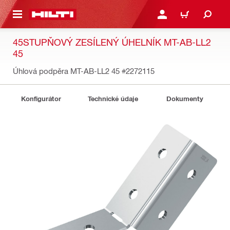
 NA HLAVNÍ OBSAH
PŘIHLÁSIT NEBO ZAREG
KOŠÍK
45STUPŇOVÝ ZESÍLENÝ ÚHELNÍK MT-AB-LL2
45
Úhlová podpěra MT-AB-LL2 45
#2272115
Konfigurátor
Technické údaje
Dokumenty