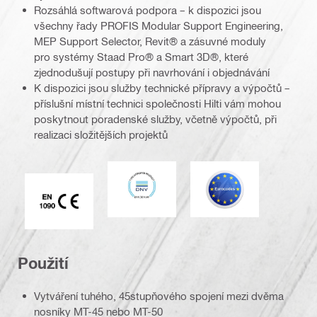
Rozsáhlá softwarová podpora – k dispozici jsou
všechny řady PROFIS Modular Support Engineering,
MEP Support Selector, Revit® a zásuvné moduly
pro systémy Staad Pro® a Smart 3D®, které
zjednodušují postupy při navrhování i objednávání
K dispozici jsou služby technické přípravy a výpočtů –
příslušní místní technici společnosti Hilti vám mohou
poskytnout poradenské služby, včetně výpočtů, při
realizaci složitějších projektů
DNV
Eurokód
Značka CE EN 1090
Použití
Vytváření tuhého, 45stupňového spojení mezi dvěma
nosníky MT-45 nebo MT-50