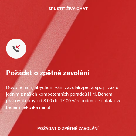
SPUSTIT ŽIVÝ CHAT
Požádat o zpětné zavolání
Dovolte nám, abychom vám zavolali zpět a spojili vás s
jedním z našich kompetentních poradců Hilti. Během
pracovní doby od 8:00 do 17:00 vás budeme kontaktovat
během několika minut.
POŽÁDAT O ZPĚTNÉ ZAVOLÁNÍ