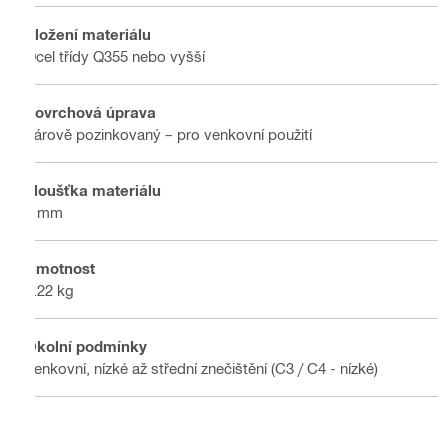
Složení materiálu
Ocel třídy Q355 nebo vyšší
Povrchová úprava
Žárově pozinkovaný – pro venkovní použití
Tloušťka materiálu
6 mm
Hmotnost
0.22 kg
Okolní podmínky
Venkovní, nízké až střední znečištění (C3 / C4 - nízké)