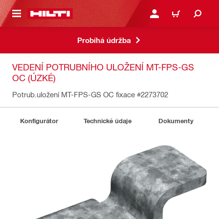
 NA HLAVNÍ OBSAH
PŘIHLÁSIT NEBO ZAREG
KOŠÍK
Probíhá údržba
VEDENÍ POTRUBNÍHO ULOŽENÍ MT-FPS-GS
OC (ÚZKÉ)
Potrub.uložení MT-FPS-GS OC fixace
#2273702
Konfigurátor
Technické údaje
Dokumenty