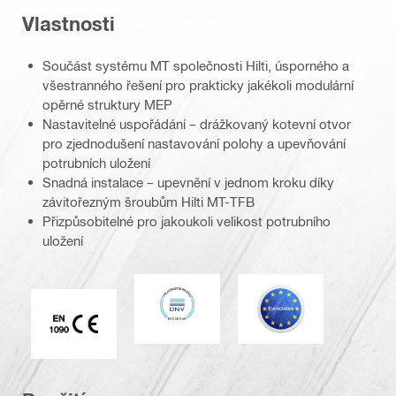
Vlastnosti
Součást systému MT společnosti Hilti, úsporného a
všestranného řešení pro prakticky jakékoli modulární
opěrné struktury MEP
Nastavitelné uspořádání – drážkovaný kotevní otvor
pro zjednodušení nastavování polohy a upevňování
potrubních uložení
Snadná instalace – upevnění v jednom kroku díky
závitořezným šroubům Hilti MT-TFB
Přizpůsobitelné pro jakoukoli velikost potrubního
uložení
DNV
Eurokód
Značka CE EN 1090