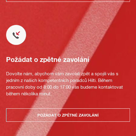
Požádat o zpětné zavolání
Dovolte nám, abychom vám zavolali zpět a spojili vás s
jedním z našich kompetentních poradců Hilti. Během
pracovní doby od 8:00 do 17:00 vás budeme kontaktovat
během několika minut.
POŽÁDAT O ZPĚTNÉ ZAVOLÁNÍ