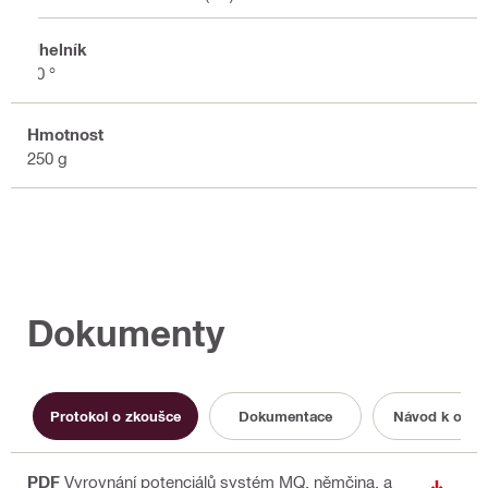
Úhelník
90 °
Hmotnost
250 g
Dokumenty
Protokol o zkoušce
Dokumentace
Návod k obsl
PDF
Vyrovnání potenciálů systém MQ
, němčina, a