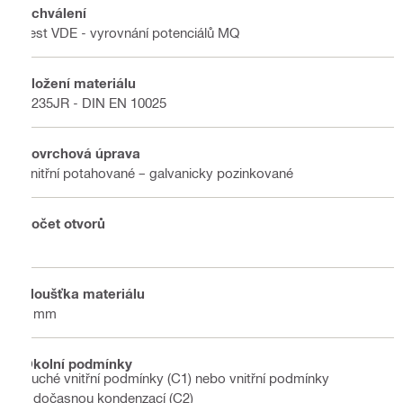
Schválení
Test VDE - vyrovnání potenciálů MQ
Složení materiálu
S235JR - DIN EN 10025
Povrchová úprava
Vnitřní potahované – galvanicky pozinkované
Počet otvorů
4
Tloušťka materiálu
4 mm
Okolní podmínky
Suché vnitřní podmínky (C1) nebo vnitřní podmínky
s dočasnou kondenzací (C2)