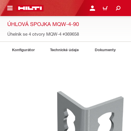
 NA HLAVNÍ OBSAH
PŘIHLÁSIT NEBO ZAREG
KOŠÍK
ÚHLOVÁ SPOJKA MQW-4-90
Úhelník se 4 otvory MQW-4
#369658
Konfigurátor
Technické údaje
Dokumenty