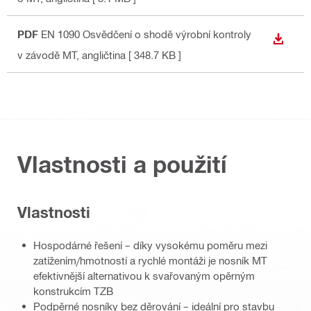
PDF
EN 1090 Osvědčení o shodě výrobní kontroly
STÁHN
v závodě MT
, angličtina
[ 348.7 KB ]
Vlastnosti a použití
Vlastnosti
Hospodárné řešení – díky vysokému poměru mezi
zatížením/hmotností a rychlé montáži je nosník MT
efektivnější alternativou k svařovaným opěrným
konstrukcím TZB
Podpěrné nosníky bez děrování – ideální pro stavbu