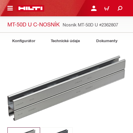
 NA HLAVNÍ OBSAH
PŘIHLÁSIT NEBO ZAREG
KOŠÍK
MT-50D U C-NOSNÍK
Nosník MT-50D U
#2362807
Konfigurátor
Technické údaje
Dokumenty