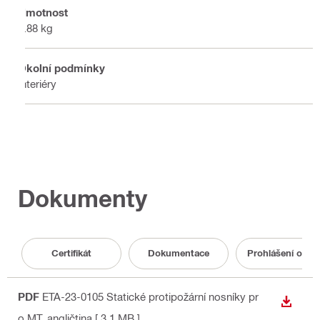
Hmotnost
5.88 kg
Okolní podmínky
Interiéry
Dokumenty
Certifikát
Dokumentace
Prohlášení o vl
PDF
ETA-23-0105 Statické protipožární nosníky pr
STÁHN
o MT
, angličtina
[ 3.1 MB ]