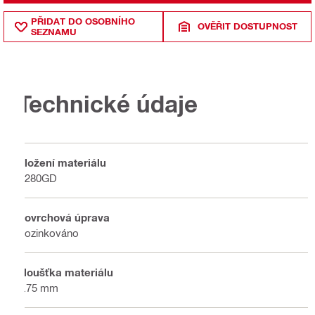
PŘIDAT DO OSOBNÍHO
OVĚŘIT DOSTUPNOST
SEZNAMU
Technické údaje
Složení materiálu
S280GD
Povrchová úprava
Pozinkováno
Tloušťka materiálu
2.75 mm