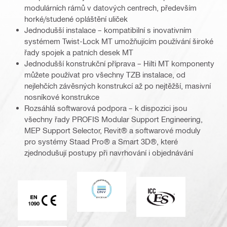
modulárních rámů v datových centrech, především
horké/studené opláštění uliček
Jednodušší instalace – kompatibilní s inovativním
systémem Twist-Lock MT umožňujícím používání široké
řady spojek a patních desek MT
Jednodušší konstrukční příprava – Hilti MT komponenty
můžete používat pro všechny TZB instalace, od
nejlehčích závěsných konstrukcí až po nejtěžší, masivní
nosníkové konstrukce
Rozsáhlá softwarová podpora – k dispozici jsou
všechny řady PROFIS Modular Support Engineering,
MEP Support Selector, Revit® a softwarové moduly
pro systémy Staad Pro® a Smart 3D®, které
zjednodušují postupy při navrhování i objednávání
DNV
ICC-ES
Značka CE EN 1090