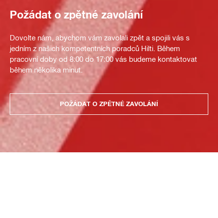
Požádat o zpětné zavolání
Dovolte nám, abychom vám zavolali zpět a spojili vás s
jedním z našich kompetentních poradců Hilti. Během
pracovní doby od 8:00 do 17:00 vás budeme kontaktovat
během několika minut.
POŽÁDAT O ZPĚTNÉ ZAVOLÁNÍ