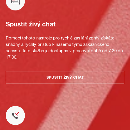
Spustit živý chat
Pomocí tohoto nástroje pro rychlé zasílání zpráv získáte
snadný a rychlý přístup k našemu týmu zákaznického
servisu. Tato služba je dostupná v pracovní době od 7:30 do
17:00.
SPUSTIT ŽIVÝ CHAT