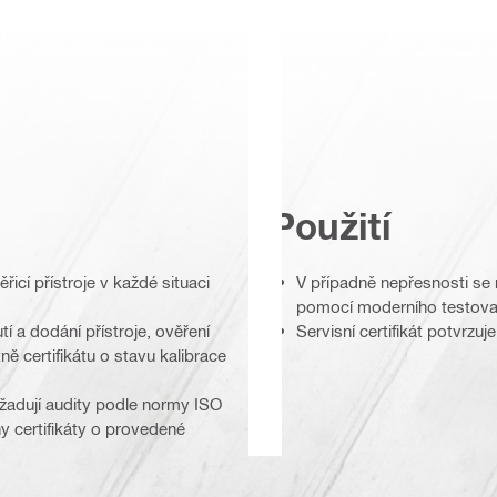
Použití
řicí přístroje v každé situaci
V případně nepřesnosti se m
pomocí moderního testova
í a dodání přístroje, ověření
Servisní certifikát potvrzuj
 certifikátu o stavu kalibrace
yžadují audity podle normy ISO
y certifikáty o provedené