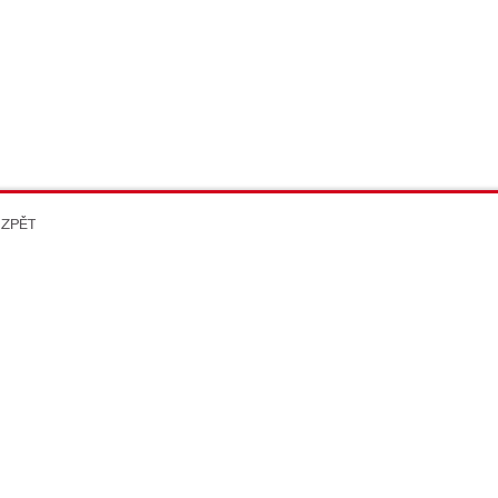
 ZPĚT
on Better