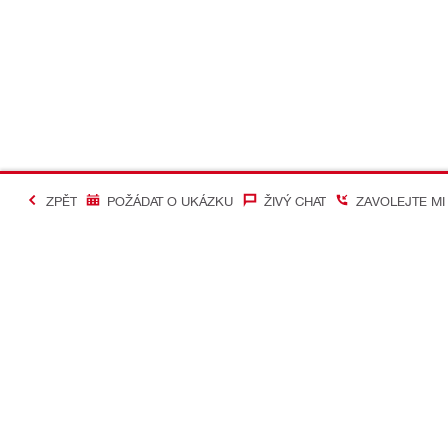
ZPĚT
POŽÁDAT O UKÁZKU
ŽIVÝ CHAT
ZAVOLEJTE MI
#Making Constructi