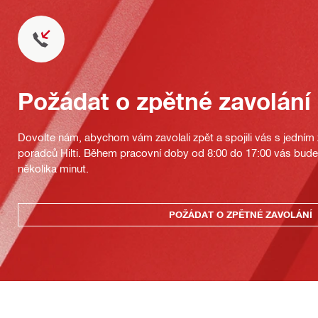
Požádat o zpětné zavolání
Dovolte nám, abychom vám zavolali zpět a spojili vás s jedním
poradců Hilti. Během pracovní doby od 8:00 do 17:00 vás bu
několika minut.
POŽÁDAT O ZPĚTNÉ ZAVOLÁNÍ