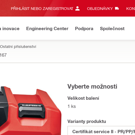
PŘIHLÁSIT NEBO ZAREGISTROVAT
OBJEDNÁVKY
KONT
a inovace
Engineering Center
Podpora
Společnost
Ostatní příslušenství
167
Vyberte možnosti
Velikost balení
1 ks
Varianty produktu
Certifikát service II - PR/PP