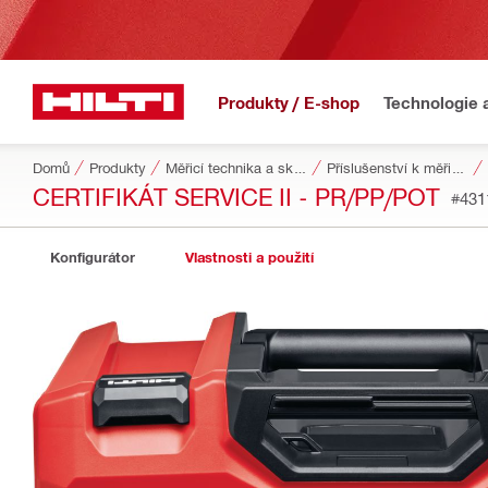
Produkty / E-shop
Technologie 
Domů
Produkty
Měřicí technika a skenery
Příslušenství k měřicím přístrojům a skenerům
CERTIFIKÁT SERVICE II - PR/PP/POT
#431
Konfigurátor
Vlastnosti a použití