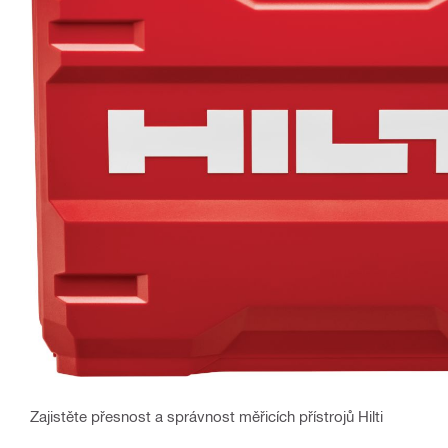
Zajistěte přesnost a správnost měřicích přístrojů Hilti