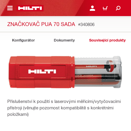
 NA HLAVNÍ OBSAH
PŘIHLÁSIT NEBO ZAREG
KOŠÍK
ZNAČKOVAČ PUA 70 SADA
#340806
Konfigurátor
Dokumenty
Související produkty
Příslušenství k použití s laserovými měřicími/vytyčovacími
přístroji (věnujte pozornost kompatibilitě s konkrétními
položkami)