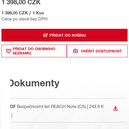
1 398,00 CZK
1 398,00 CZK
/
1 Kus
Cena po slevě bez DPH
PŘIDAT DO KOŠÍKU
PŘIDAT DO OSOBNÍHO
OVĚŘIT DOSTUPNOST
SEZNAMU
Dokumenty
PDF
Bezpečnostní list REACH Note (CS)
[ 243.9 K
STÁHN
B ]