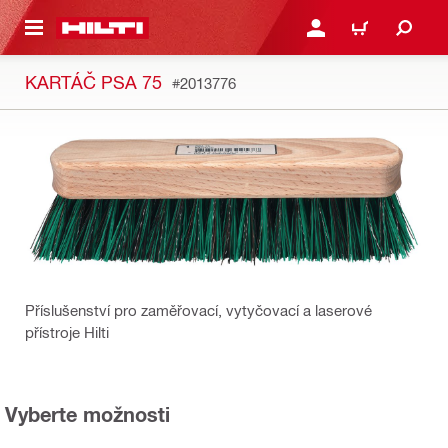
 NA HLAVNÍ OBSAH
PŘIHLÁSIT NEBO ZAREG
KOŠÍK
KARTÁČ PSA 75
#2013776
Příslušenství pro zaměřovací, vytyčovací a laserové
přístroje Hilti
Vyberte možnosti