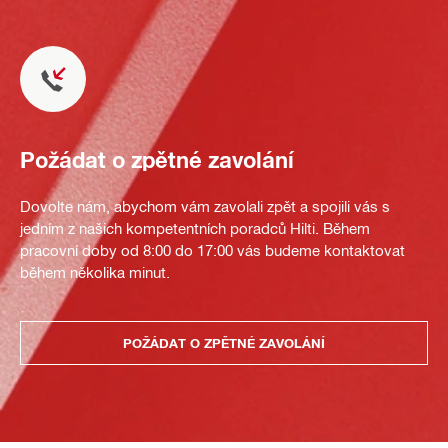
Požádat o zpětné zavolání
Dovolte nám, abychom vám zavolali zpět a spojili vás s
jedním z našich kompetentních poradců Hilti. Během
pracovní doby od 8:00 do 17:00 vás budeme kontaktovat
během několika minut.
POŽÁDAT O ZPĚTNÉ ZAVOLÁNÍ