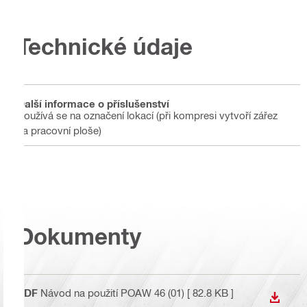
Technické údaje
Další informace o příslušenství
Používá se na označení lokací (při kompresi vytvoří zářez
na pracovní ploše)
Dokumenty
PDF
Návod na použití POAW 46 (01)
[ 82.8 KB ]
STÁHN