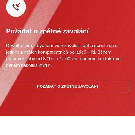
Požádat o zpětné zavolání
Dovolte nám, abychom vám zavolali zpět a spojili vás s
jedním z našich kompetentních poradců Hilti. Během
pracovní doby od 8:00 do 17:00 vás budeme kontaktovat
během několika minut.
POŽÁDAT O ZPĚTNÉ ZAVOLÁNÍ