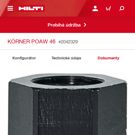
 NA HLAVNÍ OBSAH
PŘIHLÁSIT NEBO ZAREG
KOŠÍK
Probíhá údržba
KÖRNER POAW 46
#2042329
Konfigurátor
Technické údaje
Dokumenty