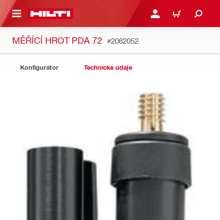
 NA HLAVNÍ OBSAH
PŘIHLÁSIT NEBO ZAREG
KOŠÍK
MĚŘÍCÍ HROT PDA 72
#2062052
Konfigurátor
Technické údaje