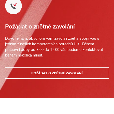
Požádat o zpětné zavolání
Dovolte nám, abychom vám zavolali zpět a spojili vás s
jedním z našich kompetentních poradců Hilti. Během
pracovní doby od 8:00 do 17:00 vás budeme kontaktovat
během několika minut.
POŽÁDAT O ZPĚTNÉ ZAVOLÁNÍ