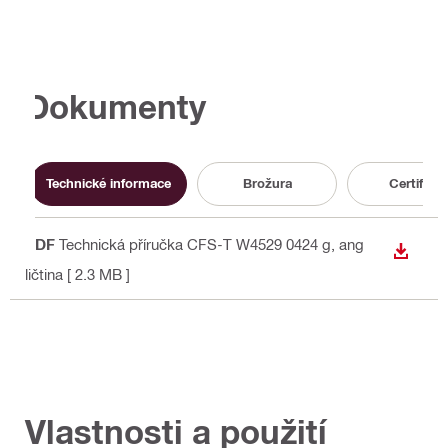
Dokumenty
Technické informace
Brožura
Certifikát
PDF
Technická příručka CFS-T W4529 0424 g
, ang
STÁHN
ličtina
[ 2.3 MB ]
Vlastnosti a použití