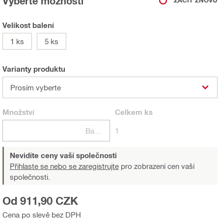
Vyberte možnosti
ZAČÍT ZNOVU
Velikost balení
1 ks
5 ks
Varianty produktu
Prosím vyberte
Množství
Celkem
ks
Balení
1
Nevidíte ceny vaší společnosti
Přihlaste se nebo se zaregistrujte
pro zobrazení cen vaší
společnosti.
Od 911,90 CZK
Cena po slevě bez DPH