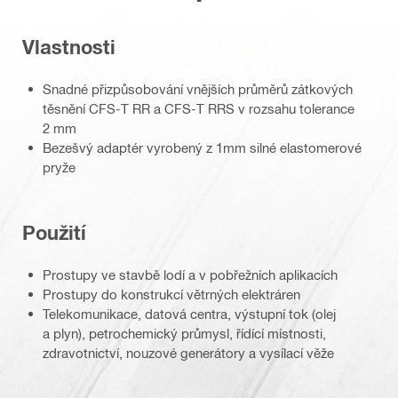
Vlastnosti
Snadné přizpůsobování vnějších průměrů zátkových
těsnění CFS-T RR a CFS-T RRS v rozsahu tolerance
2 mm
Bezešvý adaptér vyrobený z 1mm silné elastomerové
pryže
Použití
Prostupy ve stavbě lodí a v pobřežních aplikacích
Prostupy do konstrukcí větrných elektráren
Telekomunikace, datová centra, výstupní tok (olej
a plyn), petrochemický průmysl, řídící místnosti,
zdravotnictví, nouzové generátory a vysílací věže