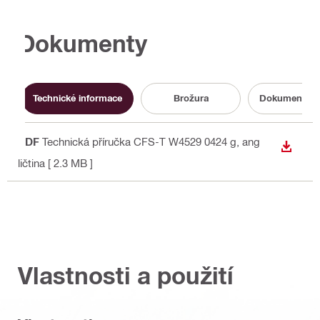
Dokumenty
Technické informace
Brožura
Dokumentace 
PDF
Technická příručka CFS-T W4529 0424 g
, ang
STÁHN
ličtina
[ 2.3 MB ]
Vlastnosti a použití