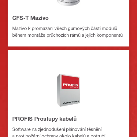
CFS-T Mazivo
Mazivo k promazání všech gumových částí modulů
během montáže průchozích rámů a jejich komponentů
PROFIS Prostupy kabelů
Software na zjednodušení plánování těsnění
a protipožární ochrany okolo kabelů a potrubí