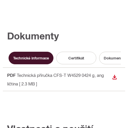
Dokumenty
Technické informace
Certifikát
Dokumentace 
PDF
Technická příručka CFS-T W4529 0424 g
, ang
STÁHN
ličtina
[ 2.3 MB ]