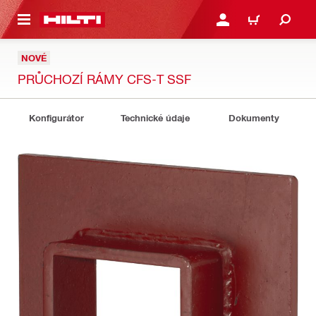
 NA HLAVNÍ OBSAH
PŘIHLÁSIT NEBO ZAREG
KOŠÍK
NOVÉ
PRŮCHOZÍ RÁMY CFS-T SSF
Konfigurátor
Technické údaje
Dokumenty