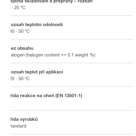
Teplota skladování a přepravy – rozsah
5 - 25 °C
Rozsah teplotní odolnosti
-40 - 50 °C
Bez obsahu
Halogen (halogen content <= 0.1 weight %)
Rozsah teplot při aplikaci
-20 - 50 °C
Třída reakce na oheň (EN 13501-1)
E
Třída výrobků
Standard