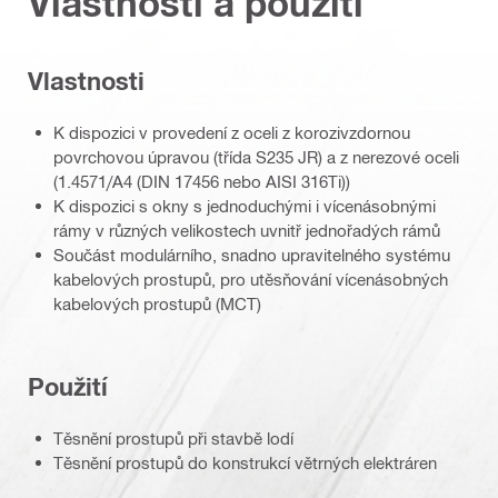
Vlastnosti a použití
Vlastnosti
K dispozici v provedení z oceli z korozivzdornou
povrchovou úpravou (třída S235 JR) a z nerezové oceli
(1.4571/A4 (DIN 17456 nebo AISI 316Ti))
K dispozici s okny s jednoduchými i vícenásobnými
rámy v různých velikostech uvnitř jednořadých rámů
Součást modulárního, snadno upravitelného systému
kabelových prostupů, pro utěsňování vícenásobných
kabelových prostupů (MCT)
Použití
Těsnění prostupů při stavbě lodí
Těsnění prostupů do konstrukcí větrných elektráren