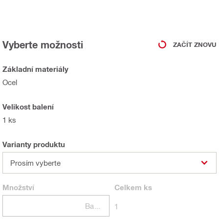
Vyberte možnosti
ZAČÍT ZNOVU
Základní materiály
Ocel
Velikost balení
1 ks
Varianty produktu
Prosím vyberte
Množství
Celkem
ks
Balení
1