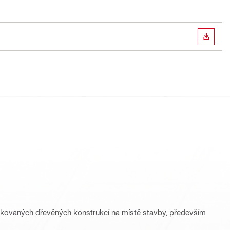
STÁHN
ikovaných dřevěných konstrukcí na místě stavby, především