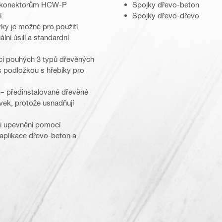
em konektorům HCW-P
Spojky dřevo-beton
í.
Spojky dřevo-dřevo
ky je možné pro použití
ní úsilí a standardní
í pouhých 3 typů dřevěných
podložkou s hřebíky pro
 – předinstalované dřevěné
vek, protože usnadňují
ři upevnění pomocí
aplikace dřevo-beton a