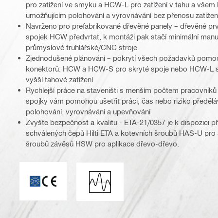
pro zatížení ve smyku a HCW-L pro zatížení v tahu a vš
umožňujícím polohování a vyrovnávání bez přenosu zatížen
Navrženo pro prefabrikované dřevěné panely – dřevěné prv
spojek HCW předvrtat, k montáži pak stačí minimální manuál
průmyslové truhlářské/CNC stroje
Zjednodušené plánování – pokrytí všech požadavků pomoc
konektorů: HCW a HCW-S pro skryté spoje nebo HCW-L s 
vyšší tahové zatížení
Rychlejší práce na staveništi s menším počtem pracovníků
spojky vám pomohou ušetřit práci, čas nebo riziko předělá
polohování, vyrovnávání a upevňování
Zvyšte bezpečnost a kvalitu - ETA-21/0357 je k dispozici p
schválených čepů Hilti ETA a kotevních šroubů HAS-U pro 
šroubů závěsů HSW pro aplikace dřevo-dřevo.
ETA_CE_Logo_PDP (3449722)
Seizmické zatížení