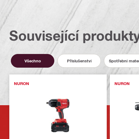
Související produkt
Všechno
Příslušenství
Spotřební mater
NURON
NURON