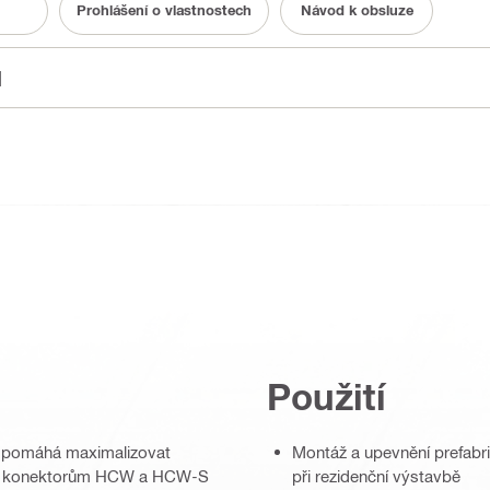
Prohlášení o vlastnostech
Návod k obsluze
]
Použití
o pomáhá maximalizovat
Montáž a upevnění prefabr
díky konektorům HCW a HCW-S
při rezidenční výstavbě