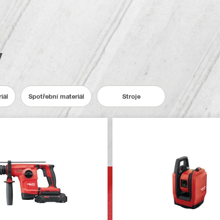
y
iál
Spotřební materiál
Stroje