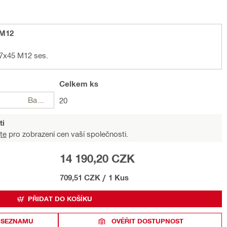
 M12
7x45 M12 ses.
Celkem
ks
Balení
20
ti
te
pro zobrazení cen vaší společnosti.
14 190,20 CZK
709,51 CZK
/
1 Kus
PŘIDAT DO KOŠÍKU
 SEZNAMU
OVĚŘIT DOSTUPNOST