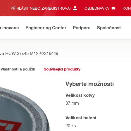
PŘIHLÁSIT NEBO ZAREGISTROVAT
OBJEDNÁVKY
KONT
a inovace
Engineering Center
Podpora
Společnost
eva HCW 37x45 M12
#2316449
Vlastnosti a použití
Související produkty
Vyberte možnosti
Velikost kotvy
37 mm
Velikost balení
20 ks