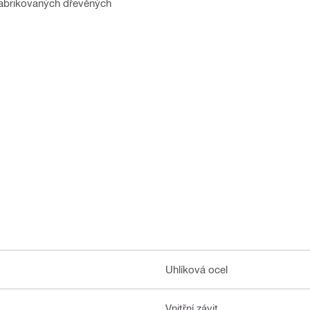
efabrikovaných dřevěných
Uhlíková ocel
Vnitřní závit