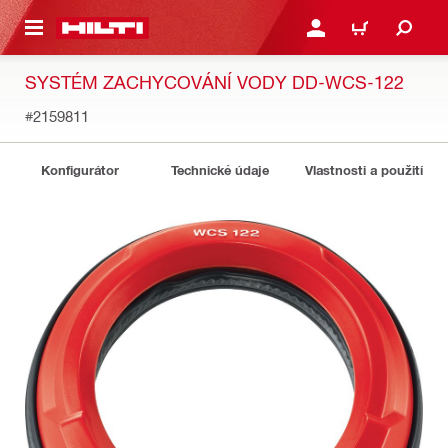
 NA HLAVNÍ OBSAH
PŘIHLÁSIT NEBO ZAREG
KOŠÍK
SYSTÉM ZACHYCOVÁNÍ VODY DD-WCS-122
#2159811
Konfigurátor
Technické údaje
Vlastnosti a použití