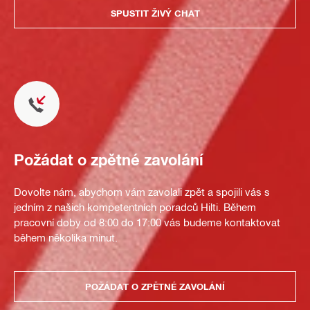
SPUSTIT ŽIVÝ CHAT
Požádat o zpětné zavolání
Dovolte nám, abychom vám zavolali zpět a spojili vás s
jedním z našich kompetentních poradců Hilti. Během
pracovní doby od 8:00 do 17:00 vás budeme kontaktovat
během několika minut.
POŽÁDAT O ZPĚTNÉ ZAVOLÁNÍ