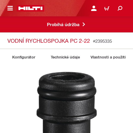
 NA HLAVNÍ OBSAH
PŘIHLÁSIT NEBO ZAREG
KOŠÍK
Probíhá údržba
VODNÍ RYCHLOSPOJKA PC 2-22
#2395335
Konfigurátor
Technické údaje
Vlastnosti a použití