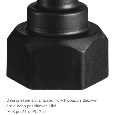
Další příslušenství a náhradní díly k použití s tlakovými
čističi nebo postřikovači Hilti
K použití s: PC 2-22