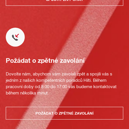
Požádat o zpětné zavolání
Dovolte nám, abychom vám zavolali zpět a spojili vás s
jedním z našich kompetentních poradců Hilti. Během
pracovní doby od 8:00 do 17:00 vás budeme kontaktovat
během několika minut.
POŽÁDAT O ZPĚTNÉ ZAVOLÁNÍ