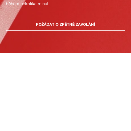
během několika minut.
POŽÁDAT O ZPĚTNÉ ZAVOLÁNÍ