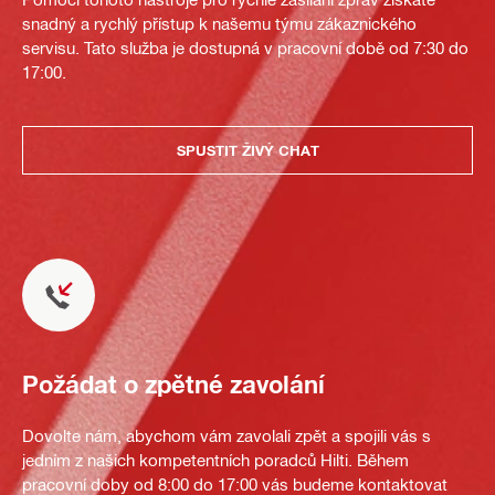
snadný a rychlý přístup k našemu týmu zákaznického
servisu. Tato služba je dostupná v pracovní době od 7:30 do
17:00.
SPUSTIT ŽIVÝ CHAT
Požádat o zpětné zavolání
Dovolte nám, abychom vám zavolali zpět a spojili vás s
jedním z našich kompetentních poradců Hilti. Během
pracovní doby od 8:00 do 17:00 vás budeme kontaktovat