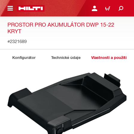
 NA HLAVNÍ OBSAH
PŘIHLÁSIT NEBO ZAREG
KOŠÍK
PROSTOR PRO AKUMULÁTOR DWP 15-22
KRYT
#2321689
Konfigurátor
Technické údaje
Vlastnosti a použití