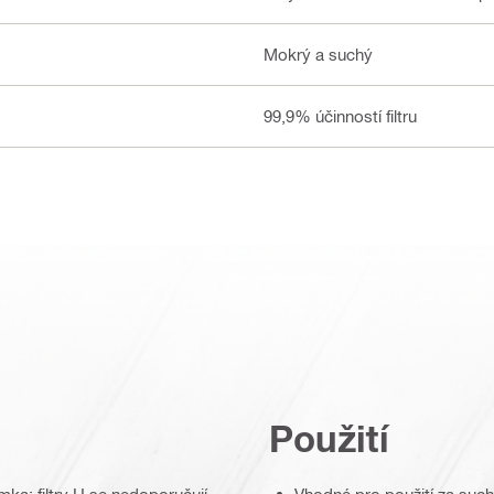
Mokrý a suchý
99,9% účinností filtru
Použití
mka: filtry H se nedoporučují
Vhodné pro použití za such