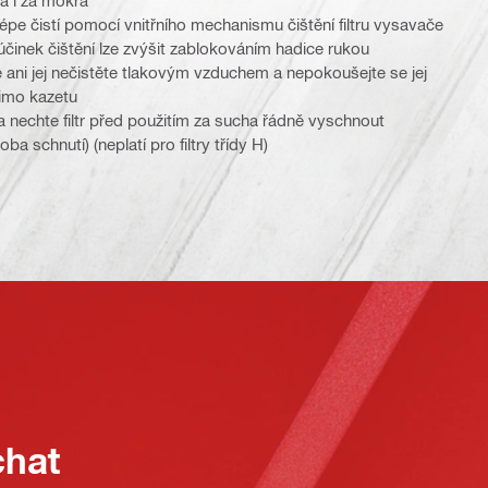
jlépe čistí pomocí vnitřního mechanismu čištění filtru vysavače
účinek čištění lze zvýšit zablokováním hadice rukou
e ani jej nečistěte tlakovým vzduchem a nepokoušejte se jej
 mimo kazetu
a nechte filtr před použitím za sucha řádně vyschnout
a schnutí) (neplatí pro filtry třídy H)
chat