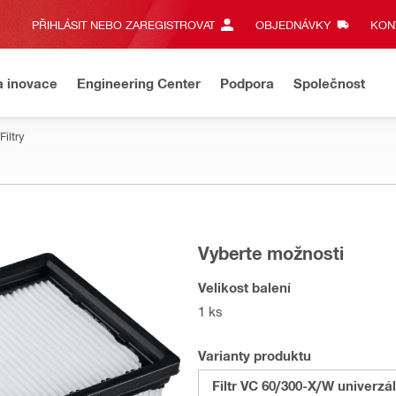
PŘIHLÁSIT NEBO ZAREGISTROVAT
OBJEDNÁVKY
KONT
a inovace
Engineering Center
Podpora
Společnost
Filtry
Vyberte možnosti
Velikost balení
1 ks
Varianty produktu
Filtr VC 60/300-X/W univerzál