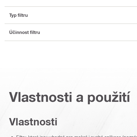
Typ filtru
Účinnost filtru
Vlastnosti a použití
Vlastnosti
Filtry, které jsou vhodné pro mokré i suché aplikace (pozná