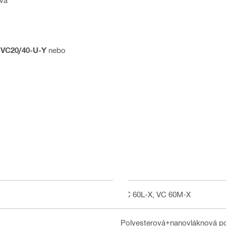
a VC20/40-U-Y
nebo
VC 60L-X, VC 60M-X
Polyesterová+nanovláknová p