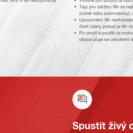
Tipy pro údržbu: filtr se ne
(ručně nebo automaticky), 
Upozornění: filtr neohýbejt
čistit údery, pokud je filtr
Po umytí a použití za mokr
(doporučuje se celodenní dob
Spustit živý 