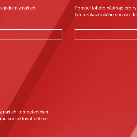
s jedním z našich
Pomocí tohoto nástroje pro ryc
týmu zákaznického servisu. Ta
 z našich kompetentních
deme kontaktovat během