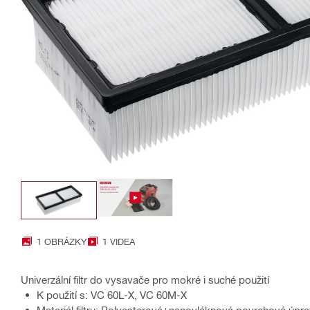
1 OBRÁZKY
1 VIDEA
Univerzální filtr do vysavače pro mokré i suché použití
K použití s: VC 60L-X, VC 60M-X
Materiál filtru: Polyesterová+nanovláknová povrchová úpr