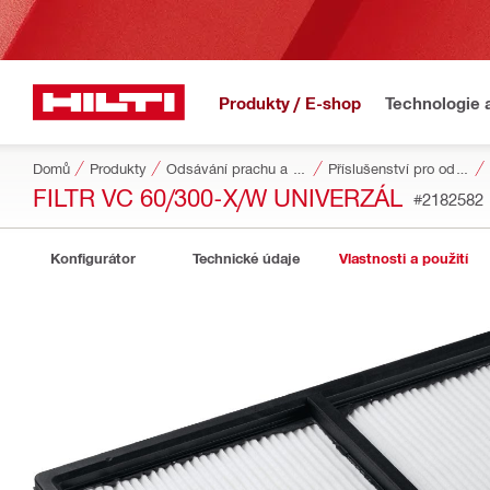
Produkty / E-shop
Technologie 
Domů
Produkty
Odsávání prachu a vody
Příslušenství pro odsávání prachu a vody
FILTR VC 60/300-X/W UNIVERZÁL
#2182582
Konfigurátor
Technické údaje
Vlastnosti a použití