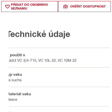
PŘIDAT DO OSOBNÍHO
OVĚŘIT DOSTUPNOST
SEZNAMU
Technické údaje
K použití s
Nádrž VC 3/4-T15, VC 10L-22, VC 10M-22
Typ vaku
Za sucha
Materiál vaku
Fleece