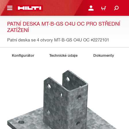
 NA HLAVNÍ OBSAH
PŘIHLÁSIT NEBO ZAREG
KOŠÍK
PATNÍ DESKA MT-B-GS O4U OC PRO STŘEDNÍ
ZATÍŽENÍ
Patní deska se 4 otvory MT-B-GS O4U OC
#2272101
Konfigurátor
Technické údaje
Dokumenty