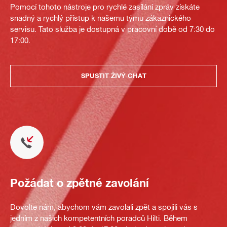
Pomocí tohoto nástroje pro rychlé zasílání zpráv získáte
snadný a rychlý přístup k našemu týmu zákaznického
servisu. Tato služba je dostupná v pracovní době od 7:30 do
17:00.
SPUSTIT ŽIVÝ CHAT
Požádat o zpětné zavolání
Dovolte nám, abychom vám zavolali zpět a spojili vás s
jedním z našich kompetentních poradců Hilti. Během