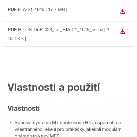
PDF
ETA-21-1045
[ 17.7 MB ]
STÁHN
PDF
Hilti-IS-DoP-023_for_ETA-21_1045_cs-cz
[ 3
STÁHN
18.1 KB ]
Vlastnosti a použití
Vlastnosti
Součást systému MT společnosti Hilti, úsporného a
všestranného řešení pro prakticky jakékoli modulární
opěrné struktury MEP