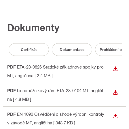
Dokumenty
Certifikát
Dokumentace
Prohlášení o vl
PDF
ETA-23-0826 Statické základnové spojky pro
STÁHN
MT
, angličtina
[ 2.4 MB ]
PDF
Lichoběžníkový rám ETA-23-0104 MT
, angličti
STÁHN
na
[ 4.8 MB ]
PDF
EN 1090 Osvědčení o shodě výrobní kontroly
STÁHN
v závodě MT
, angličtina
[ 348.7 KB ]