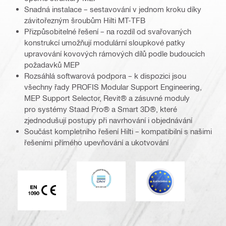
Snadná instalace – sestavování v jednom kroku díky
závitořezným šroubům Hilti MT-TFB
Přizpůsobitelné řešení – na rozdíl od svařovaných
konstrukcí umožňují modulární sloupkové patky
upravování kovových rámových dílů podle budoucích
požadavků MEP
Rozsáhlá softwarová podpora – k dispozici jsou
všechny řady PROFIS Modular Support Engineering,
MEP Support Selector, Revit® a zásuvné moduly
pro systémy Staad Pro® a Smart 3D®, které
zjednodušují postupy při navrhování i objednávání
Součást kompletního řešení Hilti – kompatibilní s našimi
řešeními přímého upevňování a ukotvování
DNV
Eurokód
Značka CE EN 1090