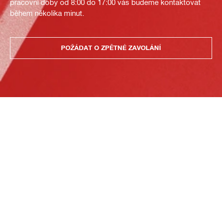
pracovní doby od 8:00 do 17:00 vás budeme kontaktovat
během několika minut.
POŽÁDAT O ZPĚTNÉ ZAVOLÁNÍ