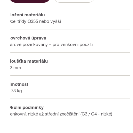
Složení materiálu
Ocel třídy Q355 nebo vyšší
Povrchová úprava
Žárově pozinkovaný – pro venkovní použití
Tloušťka materiálu
12 mm
Hmotnost
4.73 kg
Okolní podmínky
Venkovní, nízké až střední znečištění (C3 / C4 - nízké)