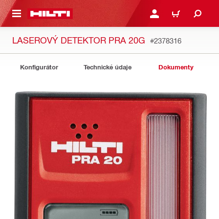
 NA HLAVNÍ OBSAH
PŘIHLÁSIT NEBO ZAREG
KOŠÍK
LASEROVÝ DETEKTOR PRA 20G
#2378316
Konfigurátor
Technické údaje
Dokumenty