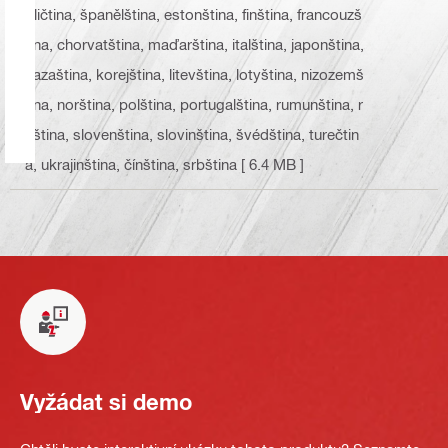
gličtina, španělština, estonština, finština, francouzš
tina, chorvatština, maďarština, italština, japonština,
kazaština, korejština, litevština, lotyština, nizozemš
tina, norština, polština, portugalština, rumunština, r
uština, slovenština, slovinština, švédština, turečtin
a, ukrajinština, čínština, srbština
[ 6.4 MB ]
Vyžádat si demo