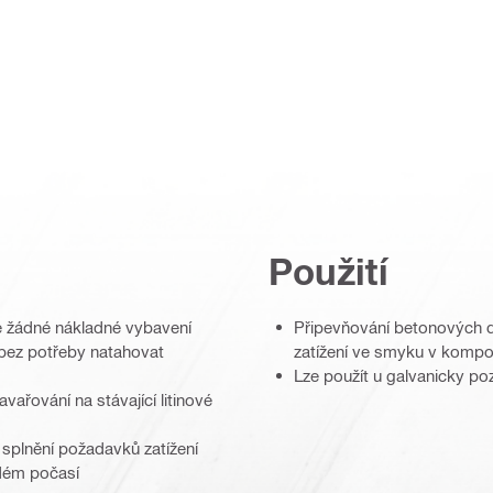
Použití
e žádné nákladné vybavení
Připevňování betonových d
 bez potřeby natahovat
zatížení ve smyku v kompoz
Lze použít u galvanicky p
vařování na stávající litinové
 splnění požadavků zatížení
ždém počasí