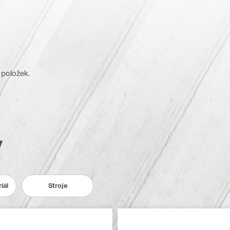
 položek.
y
iál
Stroje