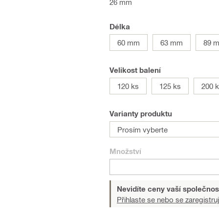
26 mm
Délka
60 mm
63 mm
89 
Velikost balení
120 ks
125 ks
200 
Varianty produktu
Prosím vyberte
Množství
Nevidíte ceny vaší společnos
Přihlaste se nebo se zaregistruj