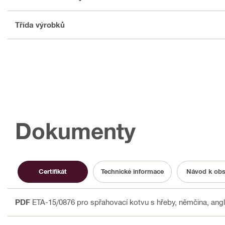
Třída výrobků
Dokumenty
Certifikát
Technické informace
Návod k obs
PDF
ETA-15/0876 pro spřahovací kotvu s hřeby
, němčina, angl