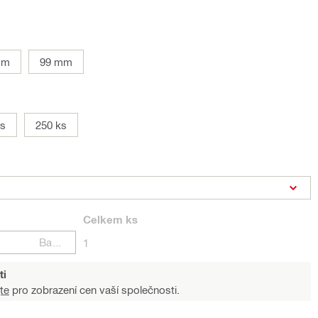
mm
99 mm
ks
250 ks
Celkem
ks
Balení
1
ti
te
pro zobrazení cen vaší společnosti.