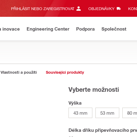
PŘIHLÁSIT NEBO ZAREGISTROVAT
OBJEDNÁVKY
KONT
a inovace
Engineering Center
Podpora
Společnost
Vlastnosti a použití
Související produkty
Vyberte možnosti
Výška
43 mm
53 mm
80 
Délka dříku připevňovacího pr