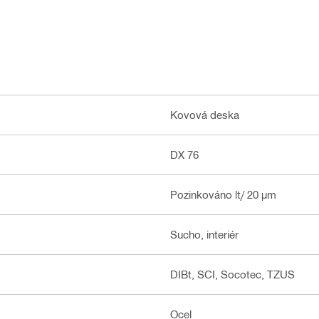
Kovová deska
DX 76
Pozinkováno lt/ 20 µm
Sucho, interiér
DIBt, SCI, Socotec, TZUS
Ocel