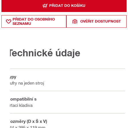
PŘIDAT DO KOŠÍKU
PŘIDAT DO OSOBNÍHO
OVĚŘIT DOSTUPNOST
SEZNAMU
Technické údaje
Typy
Kufry na jeden stroj
Kompatibilní s
Vrtací kladiva
Rozměry (D x Š x V)
444 x 395 x 119 mm