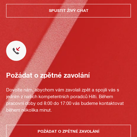
SPUSTIT ŽIVÝ CHAT
Požádat o zpětné zavolání
Dovolte nám, abychom vám zavolali zpět a spojili vás s
jedním z našich kompetentních poradců Hilti. Během
pracovní doby od 8:00 do 17:00 vás budeme kontaktovat
během několika minut.
POŽÁDAT O ZPĚTNÉ ZAVOLÁNÍ