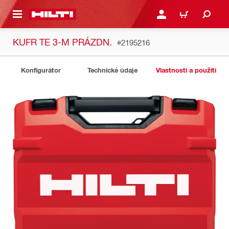
 NA HLAVNÍ OBSAH
PŘIHLÁSIT NEBO ZAREG
KOŠÍK
KUFR TE 3-M PRÁZDN.
#2195216
Konfigurátor
Technické údaje
Vlastnosti a použití