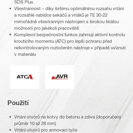
SDS Plus
Všestrannost – díky širšímu optimálnímu rozsahu vrtání
a rozsáhlé nabídce sekáčů a vrtáků je TE 30-22
mimořádně všestranným nástrojem s širokou škálou
možností pro jakékoli pracoviště
Komplexní bezpečnostní funkce zahrnují aktivní kontrolu
krouticího momentu (ATC) pro lepší ochranu před
nekontrolovaným roztočením nástroje v případě uvíznutí
v materiálu
Aktivní kontrola krouticího momentu ATC
Aktivní omezování vibrací
Použití
Vrtání otvorů na kotvy do betonu a zdiva (doporučený
průměr 10 až 28 mm)
Vrtání otvorů pro armovací tyče