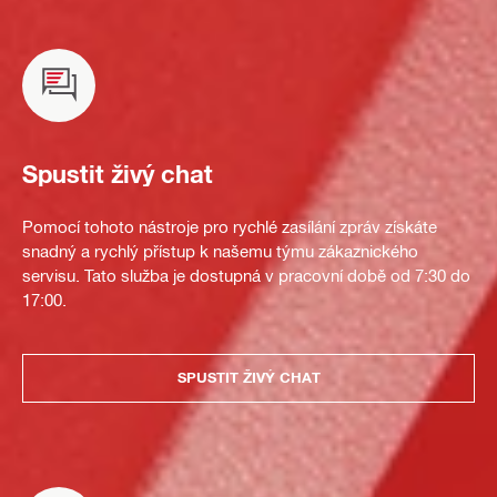
Spustit živý chat
Pomocí tohoto nástroje pro rychlé zasílání zpráv získáte
snadný a rychlý přístup k našemu týmu zákaznického
servisu. Tato služba je dostupná v pracovní době od 7:30 do
17:00.
SPUSTIT ŽIVÝ CHAT