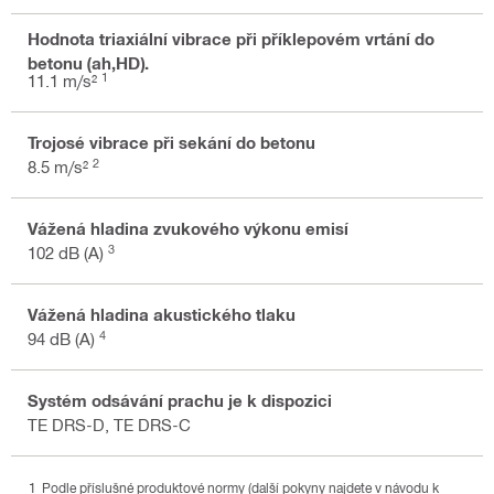
Hodnota triaxiální vibrace při příklepovém vrtání do
betonu (ah,HD).
1
11.1 m/s²
Trojosé vibrace při sekání do betonu
2
8.5 m/s²
Vážená hladina zvukového výkonu emisí
3
102 dB (A)
Vážená hladina akustického tlaku
4
94 dB (A)
Systém odsávání prachu je k dispozici
TE DRS-D, TE DRS-C
Podle příslušné produktové normy (další pokyny najdete v návodu k