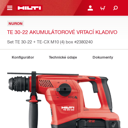
 NA HLAVNÍ OBSAH
PŘIHLÁSIT NEBO ZAREG
KOŠÍK
NURON
TE 30-22 AKUMULÁTOROVÉ VRTACÍ KLADIVO
Set TE 30-22 + TE-CX M10 (4) box
#2380240
Konfigurátor
Technické údaje
Dokumenty