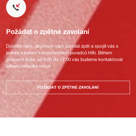
Požádat o zpětné zavolání
Dovolte nám, abychom vám zavolali zpět a spojili vás s
jedním z našich kompetentních poradců Hilti. Během
pracovní doby od 8:00 do 17:00 vás budeme kontaktovat
během několika minut.
POŽÁDAT O ZPĚTNÉ ZAVOLÁNÍ