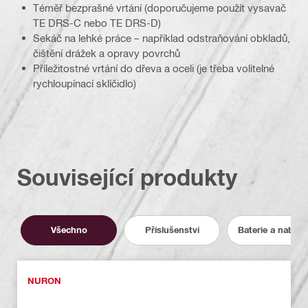
Téměř bezprašné vrtání (doporučujeme použít vysavač
TE DRS-C nebo TE DRS-D)
Sekáč na lehké práce – například odstraňování obkladů,
čištění drážek a opravy povrchů
Příležitostné vrtání do dřeva a oceli (je třeba volitelné
rychloupínací sklíčidlo)
Související produkty
Všechno
Příslušenství
Baterie a nabíje
NURON