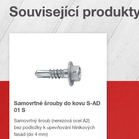
Související produkt
Samovrtné šrouby do kovu S-AD
01 S
Samovrtný šroub (nerezová ocel A2)
bez podložky k upevňování hliníkových
fasád (do 4 mm)