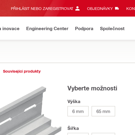
PŘIHLÁSIT NEBO ZAREGISTROVAT
OBJEDNÁVKY
KONT
a inovace
Engineering Center
Podpora
Společnost
Související produkty
Vyberte možnosti
Výška
6 mm
65 mm
Šířka