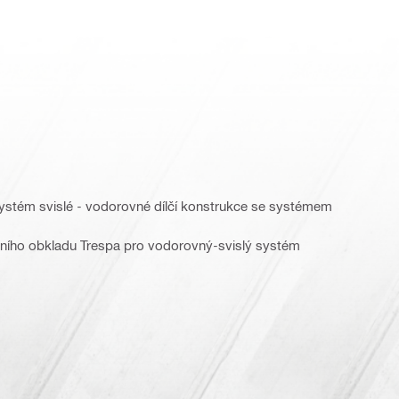
systém svislé - vodorovné dílčí konstrukce se systémem
dního obkladu Trespa pro vodorovný-svislý systém