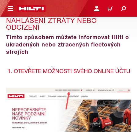
 NA HLAVNÍ OBSAH
PŘIHLÁSIT NEBO ZAREG
KOŠÍK
NAHLÁŠENÍ ZTRÁTY NEBO
ODCIZENÍ
Tímto způsobem můžete informovat Hilti o
ukradených nebo ztracených fleetových
strojích
1. OTEVŘETE MOŽNOSTI SVÉHO ONLINE ÚČTU