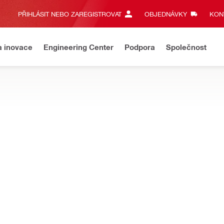
PŘIHLÁSIT NEBO ZAREGISTROVAT
OBJEDNÁVKY
KONT
a inovace
Engineering Center
Podpora
Společnost
tví k vrtacím kladivům
p. kabel 230V 4m univerzál
Y
Délka
4000 mm