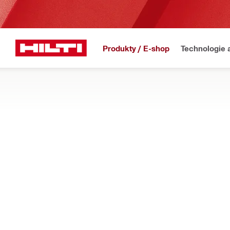
Produkty / E-shop
Technologie 
Domů
Produkty
Elektrické nářadí
Příslušenství k nářadí
PŘÍSLUŠENSTVÍ PRO VRTACÍ KLADIVA
Sklíčidla, boční rukojeti, protiprachové kryty a další příslušens
Filtr
Síťový na
OBNOVIT VŠECHNY FILTR
Přívodní kabely
Typy