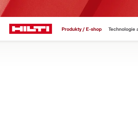
Produkty / E-shop
Technologie 
Domů
Produkty
Elektrické nářadí
Příslušenství k nářadí
PŘÍSLUŠENSTVÍ PRO ŠROUBOVÁKY
Sklíčidla, háky na opasek, kontrolní kalibry a další příslušens
Filtr
Univerzál
OBNOVIT VŠECHNY FILTR
Háky
Typy