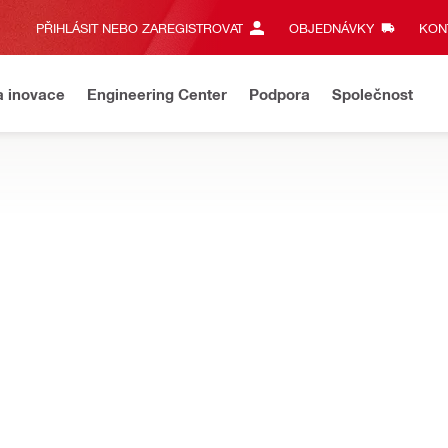
PŘIHLÁSIT NEBO ZAREGISTROVAT
OBJEDNÁVKY
KONT
a inovace
Engineering Center
Podpora
Společnost
tví ke šroubovákům
ní hák SD-A UH ses.
Y
Nejsou k dispozici žádné t