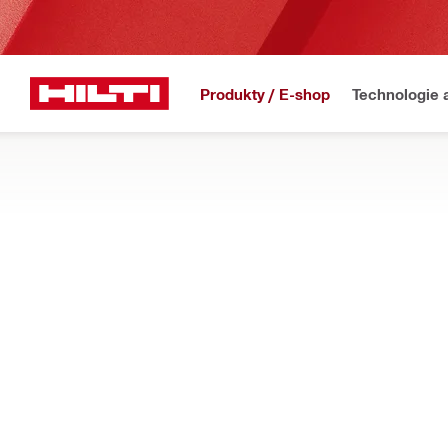
Produkty / E-shop
Technologie 
Domů
Produkty
Připevňovací prvky
KOTEVNÍ ŠROUBY A PRVKY
Kotevní prvky z uhlíkové a nerezové oceli pro použití s lepicím
Filtr
Závitová 
OBNOVIT VŠECHNY FILTR
Závitové tyče s metrický
mi rozměry
Typy