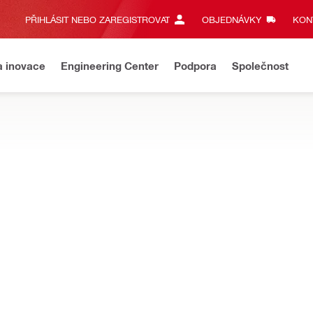
PŘIHLÁSIT NEBO ZAREGISTROVAT
OBJEDNÁVKY
KONT
a inovace
Engineering Center
Podpora
Společnost
i hmotami v betonu, zdivu a jiných základních materiálech
tyč HAS
Y
Materiál, koroze
Uhlíková ocel 5.8, Uhlíkov
Uhlíková ocel 8.8, Uhlíkov