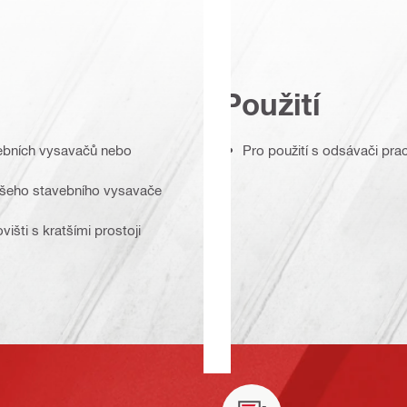
Použití
vebních vysavačů nebo
Pro použití s odsávači pra
 vašeho stavebního vysavače
išti s kratšími prostoji