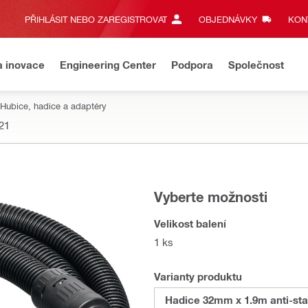
PŘIHLÁSIT NEBO ZAREGISTROVAT
OBJEDNÁVKY
KONT
a inovace
Engineering Center
Podpora
Společnost
Hubice, hadice a adaptéry
21
Vyberte možnosti
Velikost balení
1 ks
Varianty produktu
Hadice 32mm x 1.9m anti-sta