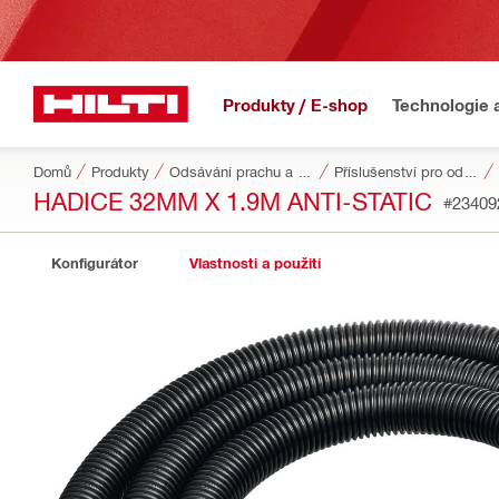
Produkty / E-shop
Technologie 
Domů
Produkty
Odsávání prachu a vody
Příslušenství pro odsávání prachu a vody
HADICE 32MM X 1.9M ANTI-STATIC
#23409
Konfigurátor
Vlastnosti a použití