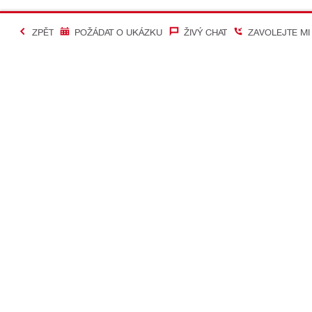
ZPĚT
POŽÁDAT O UKÁZKU
ŽIVÝ CHAT
ZAVOLEJTE MI
#Making Constructi
Kontakt
Rychlé odk
KONTAKTUJTE NÁS
Váš účet
Najít prodejnu Hilti
Objednávky 