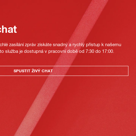
chat
hlé zasílání zpráv získáte snadný a rychlý přístup k našemu
to služba je dostupná v pracovní době od 7:30 do 17:00.
SPUSTIT ŽIVÝ CHAT