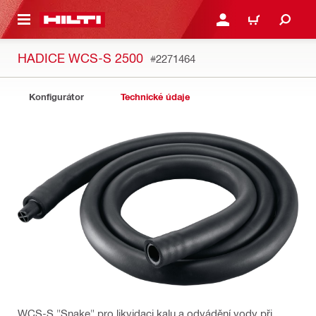
 NA HLAVNÍ OBSAH
PŘIHLÁSIT NEBO ZAREG
KOŠÍK
HADICE WCS-S 2500
#2271464
Konfigurátor
Technické údaje
WCS-S "Snake" pro likvidaci kalu a odvádění vody při