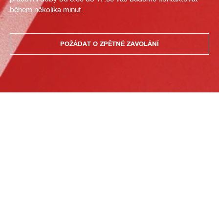
během několika minut.
POŽÁDAT O ZPĚTNÉ ZAVOLÁNÍ