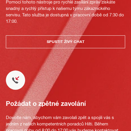
Pomocí tohoto nástroje pro rychlé zasílání zpráv získáte
snadný a rychlý přístup k našemu týmu zákaznického
servisu. Tato služba je dostupná v pracovní době od 7:30 do
17:00.
SPUSTIT ŽIVÝ CHAT
Požádat o zpětné zavolání
Dovolte nám, abychom vám zavolali zpět a spojili vás s
jedním z našich kompetentních poradců Hilti. Během
pracovní doby od 8:00 do 17:00 vás budeme kontaktovat