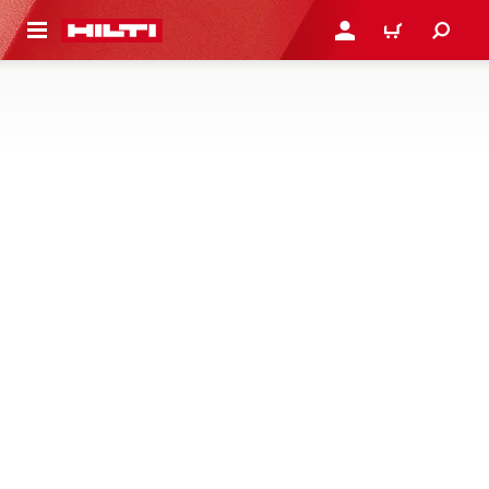
 NA HLAVNÍ OBSAH
PŘIHLÁSIT NEBO ZAREG
KOŠÍK
SOFTWARE PRO SPRÁVU
STAVEBNICTVÍ
V této kategorii nejsou žádné produkty
Bohužel nebyly nalezeny žádné výsledky
odpovídající vámi zvolené kategorii. Zkuste to